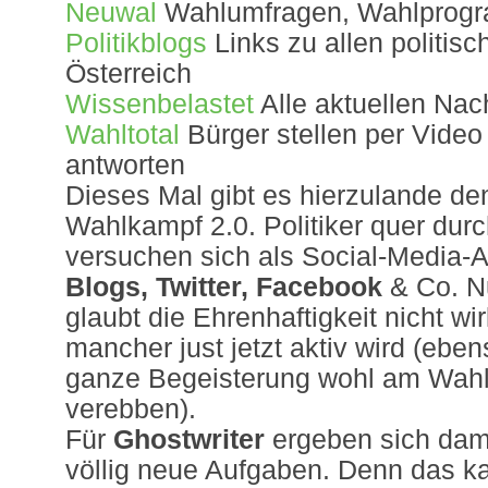
Neuwal
Wahlumfragen, Wahlprogr
Politikblogs
Links zu allen politisc
Österreich
Wissenbelastet
Alle aktuellen Na
Wahltotal
Bürger stellen per Video 
antworten
Dieses Mal gibt es hierzulande den
Wahlkampf 2.0. Politiker quer dur
versuchen sich als Social-Media-Ak
Blogs, Twitter, Facebook
& Co. N
glaubt die Ehrenhaftigkeit nicht wi
mancher just jetzt aktiv wird (eben
ganze Begeisterung wohl am Wah
verebben).
Für
Ghostwriter
ergeben sich dami
völlig neue Aufgaben. Denn das ka