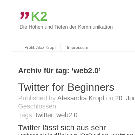
K2
Die Höhen und Tiefen der Kommunikation
Skip
to
content
Profil: Alex Kropf
Impressum
Archiv für tag: ‘web2.0’
Twitter for Beginners
Published by
Alexandra Kropf
on
20. Ju
Geschlossen
Tags:
twitter
,
web2.0
.
Twitter lässt sich aus sehr