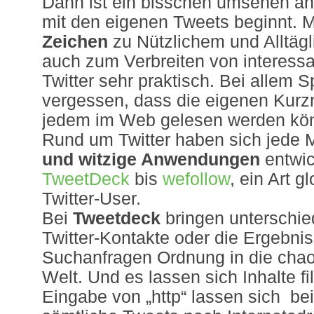
Dann ist ein bisschen umsehen a
mit den eigenen Tweets beginnt. 
Zeichen
zu Nützlichem und Alltäg
auch zum Verbreiten von interessa
Twitter sehr praktisch. Bei allem S
vergessen, dass die eigenen Kurz
jedem im Web gelesen werden kö
Rund um Twitter haben sich jede
und witzige Anwendungen
entwi
TweetDeck
bis
wefollow
, ein Art g
Twitter-User.
Bei
Tweetdeck
bringen unterschie
Twitter-Kontakte oder die Ergebni
Suchanfragen Ordnung in die chaot
Welt. Und es lassen sich Inhalte fi
Eingabe von „http“ lassen sich be