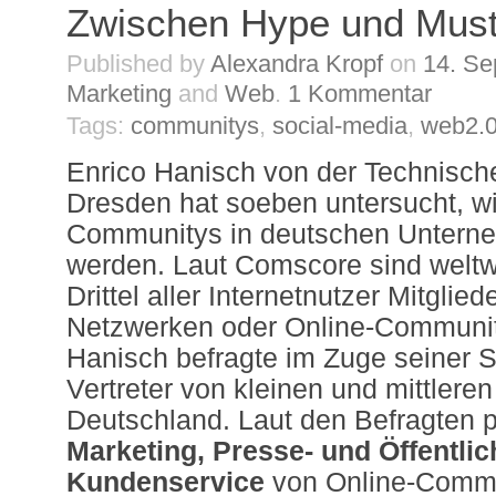
Zwischen Hype und Mus
Published by
Alexandra Kropf
on
14. Se
Marketing
and
Web
.
1
Kommentar
Tags:
communitys
,
social-media
,
web2.
Enrico Hanisch von der Technische
Dresden hat soeben untersucht, wi
Communitys in deutschen Untern
werden. Laut Comscore sind weltwe
Drittel aller Internetnutzer Mitglied
Netzwerken oder Online-Communi
Hanisch befragte im Zuge seiner S
Vertreter von kleinen und mittler
Deutschland. Laut den Befragten pr
Marketing, Presse- und Öffentlic
Kundenservice
von Online-Commu