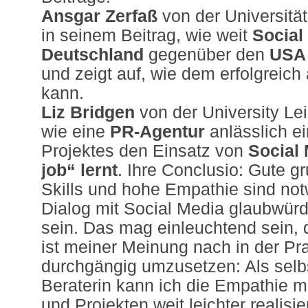
Ansgar Zerfaß
von der Universität 
in seinem Beitrag, wie weit
Social
Deutschland
gegenüber den
US
und zeigt auf, wie dem erfolgreic
kann.
Liz Bridgen
von der University Lei
wie eine
PR-Agentur
anlässlich ei
Projektes den Einsatz von
Social 
job“ lernt
. Ihre Conclusio: Gute g
Skills und hohe Empathie sind no
Dialog mit Social Media glaubwürdi
sein. Das mag einleuchtend sein, 
ist meiner Meinung nach in der Pra
durchgängig umzusetzen: Als selb
Beraterin kann ich die Empathie 
und Projekten weit leichter realisie