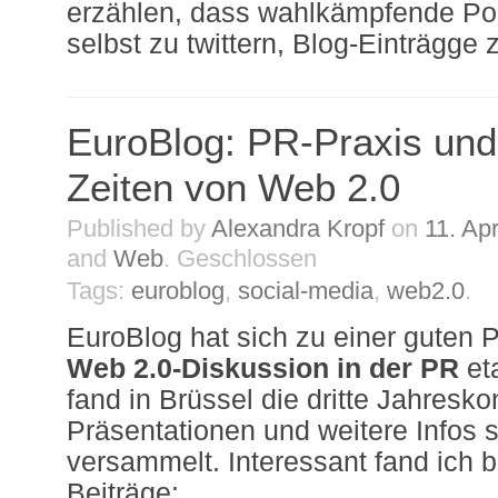
erzählen, dass wahlkämpfende Poli
selbst zu twittern, Blog-Einträgge
EuroBlog: PR-Praxis und 
Zeiten von Web 2.0
Published by
Alexandra Kropf
on
11. Apr
and
Web
.
Geschlossen
Tags:
euroblog
,
social-media
,
web2.0
.
EuroBlog hat sich zu einer guten Pl
Web 2.0-Diskussion in der PR
eta
fand in Brüssel die dritte Jahreskon
Präsentationen und weitere Infos 
versammelt. Interessant fand ich 
Beiträge: