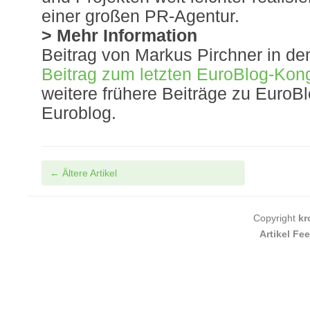
einer großen PR-Agentur.
> Mehr Information
Beitrag von Markus Pirchner in d
Beitrag zum letzten EuroBlog-Kon
weitere frühere Beiträge zu EuroB
Euroblog.
Post navigation
←
Ältere Artikel
Copyright
kr
Artikel Fe