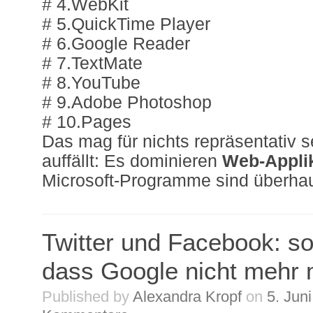
# 4.WebKit
# 5.QuickTime Player
# 6.Google Reader
# 7.TextMate
# 8.YouTube
# 9.Adobe Photoshop
# 10.Pages
Das mag für nichts repräsentativ 
auffällt: Es dominieren
Web-Appli
Microsoft-Programme sind überhaup
Twitter und Facebook: so
dass Google nicht mehr
Published by
Alexandra Kropf
on
5. Jun