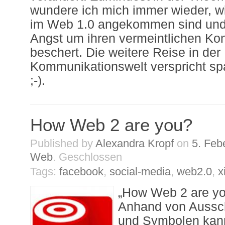
wundere ich mich immer wieder, wi
im Web 1.0 angekommen sind und
Angst um ihren vermeintlichen Kont
beschert. Die weitere Reise in der
Kommunikationswelt verspricht sp
;-).
How Web 2 are you?
Published by
Alexandra Kropf
on
5. Feb
Web
.
Geschlossen
Tags:
facebook
,
social-media
,
web2.0
,
x
„How Web 2 are yo
Anhand von Aussc
und Symbolen kann