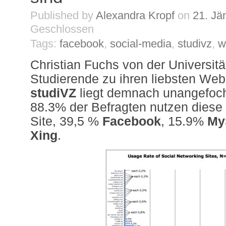
Published by
Alexandra Kropf
on
21. Jä
Geschlossen
Tags:
facebook
,
social-media
,
studivz
,
w
Christian Fuchs von der Universitä
Studierende zu ihren liebsten Web
studiVZ
liegt demnach unangefoch
88.3% der Befragten nutzen diese
Site, 39,5 %
Facebook
, 15.9%
My
Xing
.