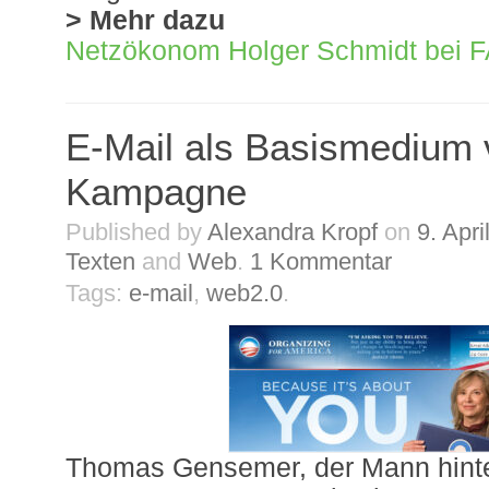
> Mehr dazu
Netzökonom Holger Schmidt bei 
E-Mail als Basismedium
Kampagne
Published by
Alexandra Kropf
on
9. Apri
Texten
and
Web
.
1
Kommentar
Tags:
e-mail
,
web2.0
.
Thomas Gensemer, der Mann hinte