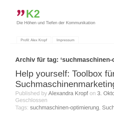
K2
Die Höhen und Tiefen der Kommunikation
Skip
to
content
Profil: Alex Kropf
Impressum
Archiv für tag: ‘suchmaschinen-
Help yourself: Toolbox fü
Suchmaschinenmarketin
Published by
Alexandra Kropf
on
3. Okt
Geschlossen
Tags:
suchmaschinen-optimierung
,
Such