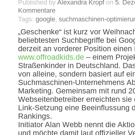
Published by
Alexandra Kropf
on
5. De
Kommentare
Tags:
google
,
suchmaschinen-optimieru
„Geschenke“ ist kurz vor Weihnach
beliebtesten Suchbegriffe bei Goog
derzeit an vorderer Position einen
www.offroadkids.de
– einem Projek
Straßenkinder in Deutschland. Das
von alleine, sondern basiert auf ei
Suchmaschinen-Unternehmens Aba
Marketing. Gemeinsam mit rund 2
Webseitenbetreiber erreichten sie 
Link-Setzung eine Beeinflussung 
Rankings.
Initiator Alan Webb nennt die Akti
und möchte damit laut offizieller V