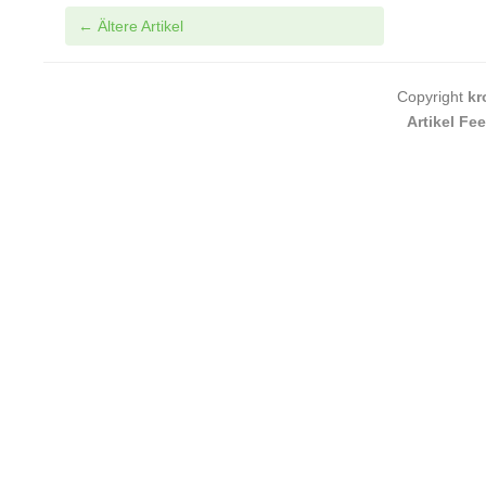
Post navigation
←
Ältere Artikel
Copyright
kr
Artikel Fe