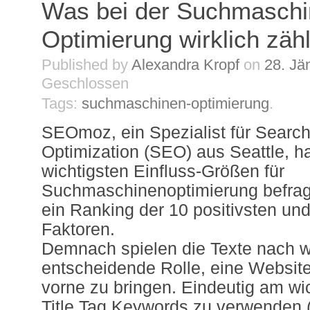
Was bei der Suchmaschi
Optimierung wirklich zähl
Published by
Alexandra Kropf
on
28. Jä
Geschlossen
Tags:
suchmaschinen-optimierung
.
SEOmoz, ein Spezialist für Searc
Optimization (SEO) aus Seattle, ha
wichtigsten Einfluss-Größen für
Suchmaschinenoptimierung befrag
ein Ranking der 10 positivsten und
Faktoren.
Demnach spielen die Texte nach w
entscheidende Rolle, eine Websit
vorne zu bringen. Eindeutig am wic
Title Tag Keywords zu verwenden (