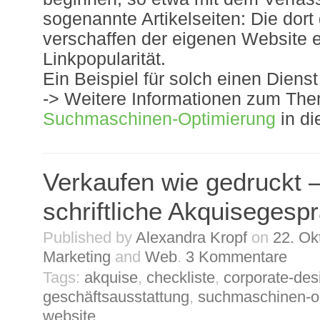
sogenannte Artikelseiten: Die dort
verschaffen der eigenen Website 
Linkpopularität.
Ein Beispiel für solch einen Dienst
-> Weitere Informationen zum Th
Suchmaschinen-Optimierung
in d
Verkaufen wie gedruckt
schriftliche Akquisegesp
Published by
Alexandra Kropf
on
22. Ok
Marketing
and
Web
.
3
Kommentare
Tags:
akquise
,
checkliste
,
corporate-des
geschäftsausstattung
,
suchmaschinen-o
website
.