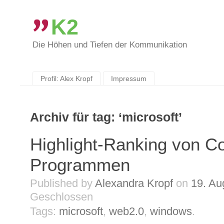
K2
Die Höhen und Tiefen der Kommunikation
Skip
to
content
Profil: Alex Kropf
Impressum
Archiv für tag: ‘microsoft’
Highlight-Ranking von C
Programmen
Published by
Alexandra Kropf
on
19. Au
Geschlossen
Tags:
microsoft
,
web2.0
,
windows
.