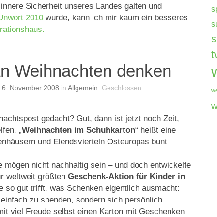
 innere Sicherheit unseres Landes galten und
s
Unwort 2010
wurde, kann ich mir kaum ein besseres
s
grationshaus.
s
t
an Weihnachten denken
n
6. November 2008
in
Allgemein
.
Geschlossen
we
w
achtspost gedacht? Gut, dann ist jetzt noch Zeit,
fen. „
Weihnachten im Schuhkarton
“ heißt eine
senhäusern und Elendsvierteln Osteuropas bunt
mögen nicht nachhaltig sein – und doch entwickelte
zur weltweit größten
Geschenk-Aktion für Kinder in
e so gut trifft, was Schenken eigentlich ausmacht:
 einfach zu spenden, sondern sich persönlich
t viel Freude selbst einen Karton mit Geschenken