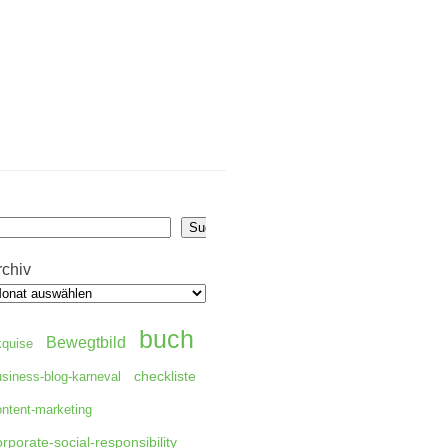
uchen
Suchen
rchiv
buch
Bewegtbild
kquise
checkliste
usiness-blog-karneval
ontent-marketing
orporate-social-responsibility