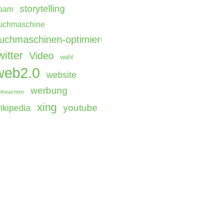
storytelling
pam
uchmaschine
uchmaschinen-optimierung
witter
Video
wahl
web2.0
website
werbung
ihnachten
xing
youtube
ikipedia