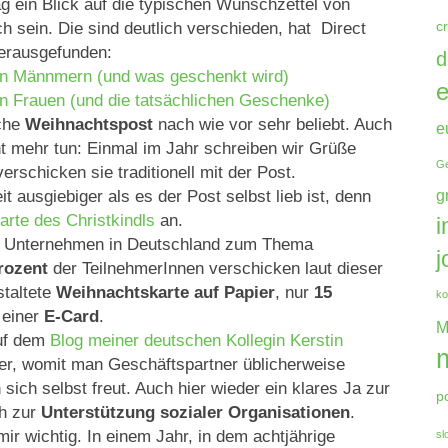
in Blick auf die typischen Wunschzettel von
h sein. Die sind deutlich verschieden, hat Direct
c
herausgefunden:
d
on Männmern (und was geschenkt wird)
e
n Frauen (und die tatsächlichen Geschenke)
sche
Weihnachtspost
nach wie vor sehr beliebt. Auch
e
t mehr tun: Einmal im Jahr schreiben wir Grüße
Ge
erschicken sie traditionell mit der Post.
t ausgiebiger als es der Post selbst lieb ist, denn
g
arte des Christkindls
an.
i
09 Unternehmen in Deutschland zum Thema
j
rozent
der TeilnehmerInnen verschicken laut dieser
staltete
Weihnachtskarte auf Papier
, nur
15
ko
 einer
E-Card
.
M
uf dem
Blog meiner deutschen Kollegin Kerstin
uer, womit man Geschäftspartner üblicherweise
ich selbst freut. Auch hier wieder ein klares Ja zur
p
h zur
Unterstützung sozialer Organisationen
.
mir wichtig. In einem Jahr, in dem achtjährige
sl