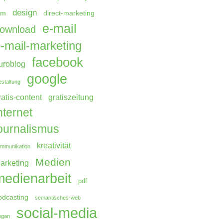
design
rm
direct-marketing
e-mail
ownload
-mail-marketing
facebook
uroblog
google
staltung
ratis-content
gratiszeitung
nternet
ournalismus
kreativität
mmunikation
Medien
arketing
medienarbeit
pdf
odcasting
semantisches-web
social-media
ogan