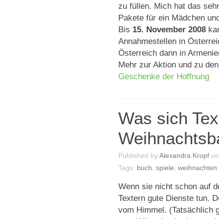
zu füllen. Mich hat das seh
Pakete für ein Mädchen und
Bis
15. November 2008
ka
Annahmestellen in Österre
Österreich dann in Armenien
Mehr zur Aktion und zu den
Geschenke der Hoffnung
Was sich Tex
Weihnachts
Published by
Alexandra Kropf
o
Tags:
buch
,
spiele
,
weihnachten
.
Wenn sie nicht schon auf de
Textern gute Dienste tun. De
vom Himmel. (Tatsächlich gl