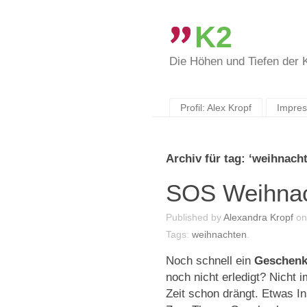
K2
Die Höhen und Tiefen der
Skip
to
content
Profil: Alex Kropf
Impre
Archiv für tag: ‘weihnach
SOS Weihna
Published by
Alexandra Kropf
o
Tags:
weihnachten
.
Noch schnell ein
Geschen
noch nicht erledigt? Nicht
Zeit schon drängt. Etwas Ins