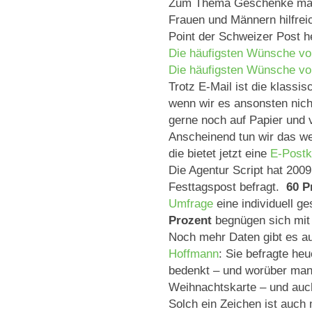
Zum Thema Geschenke mag e
Frauen und Männern hilfreic
Point der Schweizer Post 
Die häufigsten Wünsche v
Die häufigsten Wünsche vo
Trotz E-Mail ist die klassi
wenn wir es ansonsten nich
gerne noch auf Papier und v
Anscheinend tun wir das wei
die bietet jetzt eine
E-Postk
Die Agentur Script hat 20
Festtagspost befragt.
60 P
Umfrage
eine individuell ge
Prozent
begnügen sich mit
Noch mehr Daten gibt es a
Hoffmann
: Sie befragte he
bedenkt – und worüber man s
Weihnachtskarte – und auc
Solch ein Zeichen ist auch 