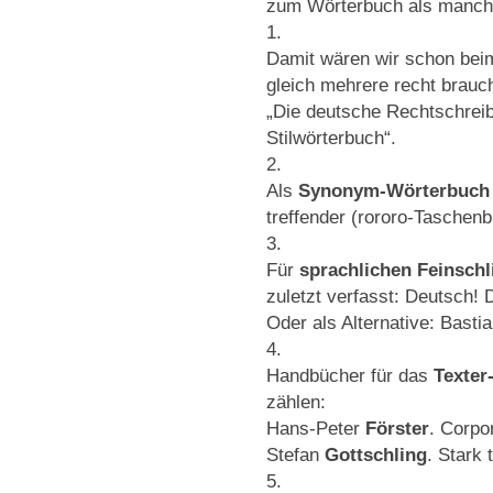
zum Wörterbuch als manch 
1.
Damit wären wir schon be
gleich mehrere recht brauch
„Die deutsche Rechtschrei
Stilwörterbuch“.
2.
Als
Synonym-Wörterbuch
treffender (rororo-Taschenb
3.
Für
sprachlichen Feinschli
zuletzt verfasst: Deutsch! 
Oder als Alternative: Basti
4.
Handbücher für das
Texter
zählen:
Hans-Peter
Förster
. Corpo
Stefan
Gottschling
. Stark
5.