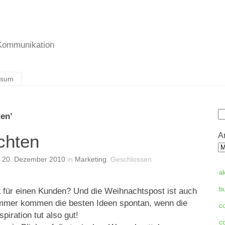
 Kommunikation
ssum
S
ten’
A
chten
n
20. Dezember 2010
in
Marketing
.
Geschlossen
a
k
für einen Kunden? Und die Weihnachtspost ist auch
b
 immer kommen die besten Ideen spontan, wenn die
c
piration tut also gut!
c