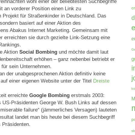
eihnachten wohl einer der beliebtesten Suchbegriffe
it an vorderer Position einen Link zu
c
 Projekt für Straßenkinder in Deutschland. Das
d
 sondern basiert auf einer Aktion des
e
ns Abakus Internet Marketing. Gemeinsam mit
 erreichten sie durch gezielte Link-Setzung eine
e
Rankings.
Ge
ie Aktion
Social Bombing
und möchte damit laut
ndenbereitschaft erhöhen – ganz nebenbei betriebt er
g
 für sein Unternehmen.
i
an der unabgesprochenen Aktion definitiv keine
j
 auf einer eigenen Website unter der Titel
Dreiste
ko
eit erreichte
Google Bombing
erstmals 2003:
M
 US-Präsidenten George W. Bush Links auf dessen
 „miserable failure“ (jämmerliches Versagen) lauteten
esultat landet man bis heute bei diesem Suchbegriff
p
s Präsidenten.
sl