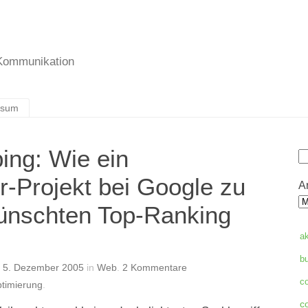
 Kommunikation
ssum
ng: Wie ein
S
r-Projekt bei Google zu
A
ünschten Top-Ranking
a
b
n
5. Dezember 2005
in
Web
.
2
Kommentare
c
timierung
.
c