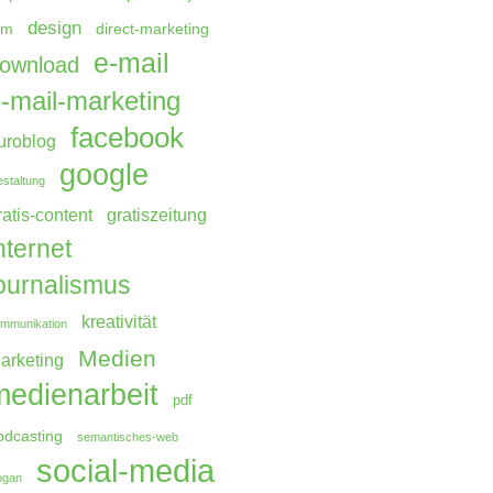
design
rm
direct-marketing
e-mail
ownload
-mail-marketing
facebook
uroblog
google
staltung
ratis-content
gratiszeitung
nternet
ournalismus
kreativität
mmunikation
Medien
arketing
medienarbeit
pdf
odcasting
semantisches-web
social-media
ogan