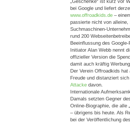
„Geschenke“ ist kurz vor W
bei Google und liefert derze
www.offroadkids.de
– einem
passierte nicht von alleine,
Suchmaschinen-Unternehme
rund 200 Webseitenbetreiber
Beeinflussung des Google-
Initiator Alan Webb nennt d
offizieller Version die Spe
damit auch kräftig Werbung
Der Verein Offroadkids hat 
Freude und distanziert sich
Attacke
davon.
Internationale Aufmerksamk
Damals setzten Gegner des
Online-Biographie, die alle
– übrigens bis heute. Als R
bei der Veröffentlichung de