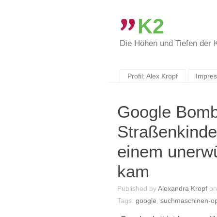
K2
Die Höhen und Tiefen der
Skip
to
content
Profil: Alex Kropf
Impre
Google Bombi
Straßenkinde
einem unerw
kam
Published by
Alexandra Kropf
o
Tags:
google
,
suchmaschinen-op