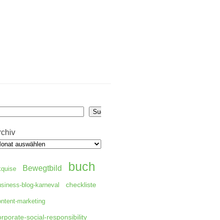
uchen
Suchen
rchiv
buch
Bewegtbild
kquise
checkliste
usiness-blog-karneval
ontent-marketing
orporate-social-responsibility