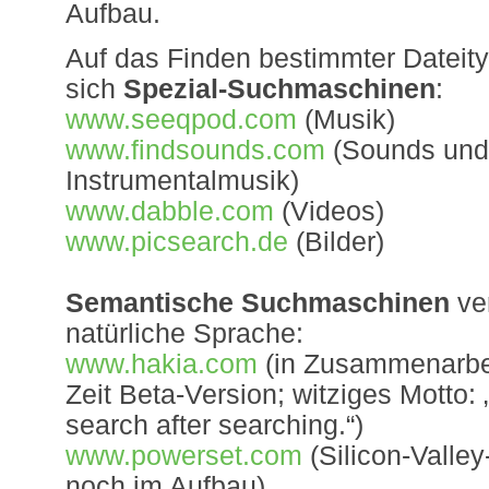
Aufbau.
Auf das Finden bestimmter Dateit
sich
Spezial-Suchmaschinen
:
www.seeqpod.com
(Musik)
www.findsounds.com
(Sounds und
Instrumentalmusik)
www.dabble.com
(Videos)
www.picsearch.de
(Bilder)
Semantische Suchmaschinen
ve
natürliche Sprache:
www.hakia.com
(in Zusammenarbei
Zeit Beta-Version; witziges Motto:
search after searching.“)
www.powerset.com
(Silicon-Valle
noch im Aufbau)