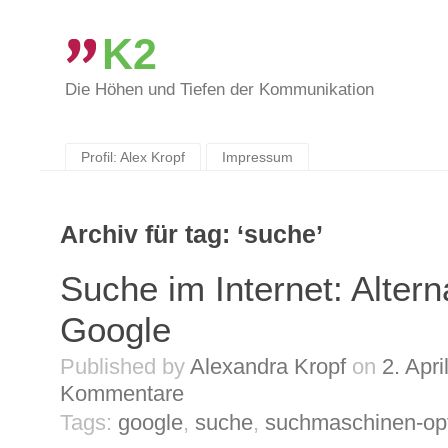
K2
Die Höhen und Tiefen der Kommunikation
Skip
to
content
Profil: Alex Kropf
Impressum
Archiv für tag: ‘suche’
Suche im Internet: Altern
Google
Published by
Alexandra Kropf
on
2. Apri
Kommentare
Tags:
google
,
suche
,
suchmaschinen-op