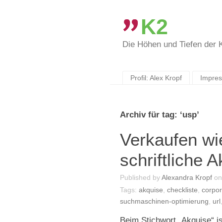
K2
Die Höhen und Tiefen der
Skip
to
content
Profil: Alex Kropf
Impre
Archiv für tag: ‘usp’
Verkaufen wi
schriftliche 
Published by
Alexandra Kropf
o
Tags:
akquise
,
checkliste
,
corpor
suchmaschinen-optimierung
,
url
Beim Stichwort „Akquise“ is