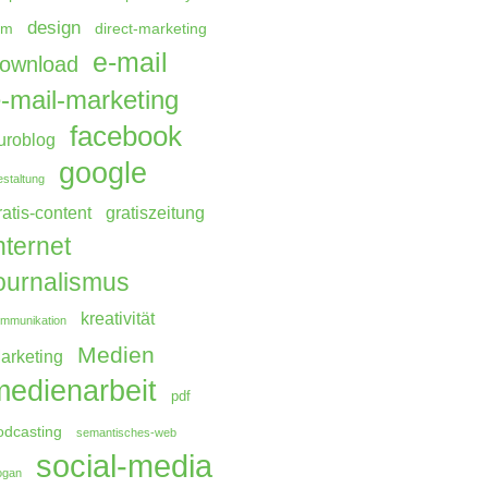
design
rm
direct-marketing
e-mail
ownload
-mail-marketing
facebook
uroblog
google
staltung
ratis-content
gratiszeitung
nternet
ournalismus
kreativität
mmunikation
Medien
arketing
medienarbeit
pdf
odcasting
semantisches-web
social-media
ogan