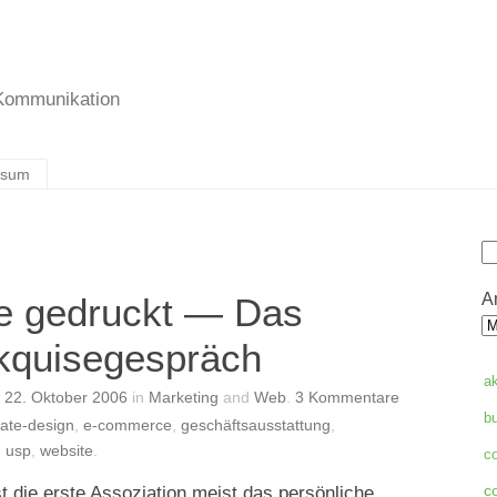
 Kommunikation
ssum
S
A
e gedruckt — Das
Akquisegespräch
a
n
22. Oktober 2006
in
Marketing
and
Web
.
3
Kommentare
b
ate-design
,
e-commerce
,
geschäftsausstattung
,
,
usp
,
website
.
c
t die erste Assoziation meist das persönliche
c