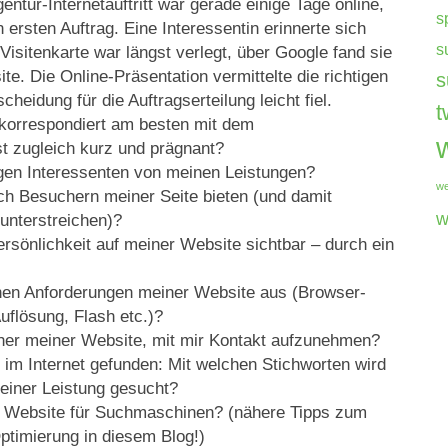
ntur-Internetauftritt war gerade einige Tage online,
s
 ersten Auftrag. Eine Interessentin erinnerte sich
s
isitenkarte war längst verlegt, über Google fand sie
. Die Online-Präsentation vermittelte die richtigen
s
heidung für die Auftragserteilung leicht fiel.
t
orrespondiert am besten mit dem
 zugleich kurz und prägnant?
gen Interessenten von meinen Leistungen?
we
h Besuchern meiner Seite bieten (und damit
w
unterstreichen)?
sönlichkeit auf meiner Website sichtbar – durch ein
hen Anforderungen meiner Website aus (Browser-
Auflösung, Flash etc.)?
her meiner Website, mit mir Kontakt aufzunehmen?
im Internet gefunden: Mit welchen Stichworten wird
iner Leistung gesucht?
e Website für Suchmaschinen? (nähere Tipps zum
timierung in diesem Blog!)