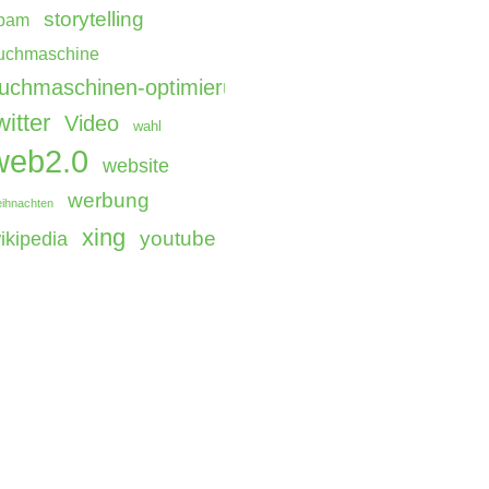
storytelling
pam
uchmaschine
uchmaschinen-optimierung
witter
Video
wahl
web2.0
website
werbung
ihnachten
xing
youtube
ikipedia