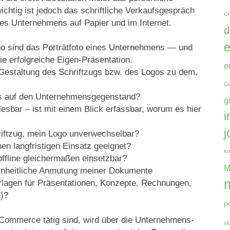
chtig ist jedoch das schriftliche Verkaufsgespräch
c
es Unternehmens auf Papier und im Internet.
d
e
o sind das Porträtfoto eines Unternehmens — und
die erfolgreiche Eigen-Präsentation.
e
Gestaltung des Schriftzugs bzw. des Logos zu dem,
Ge
is auf den Unternehmensgegenstand?
g
 lesbar – ist mit einem Blick erfassbar, worum es hier
i
j
ftzug, mein Logo unverwechselbar?
nen langfristigen Einsatz geeignet?
ko
offline gleichermaßen einsetzbar?
M
einheitliche Anmutung meiner Dokumente
rlagen für Präsentationen, Konzepte, Rechnungen,
n)?
p
-Commerce tätig sind, wird über die Unternehmens-
sl