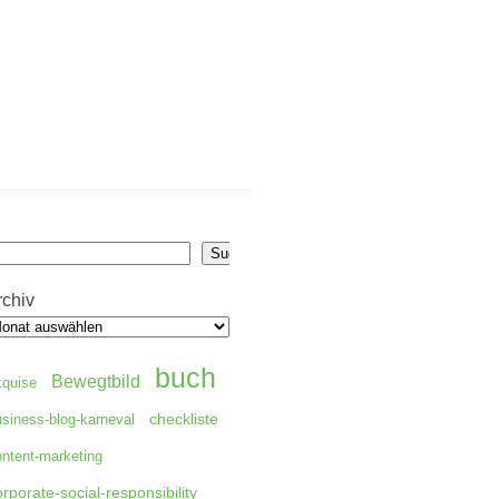
uchen
Suchen
rchiv
buch
Bewegtbild
kquise
checkliste
usiness-blog-karneval
ontent-marketing
orporate-social-responsibility