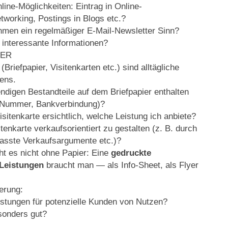
ine-Möglichkeiten: Eintrag in Online-
tworking, Postings in Blogs etc.?
hmen ein regelmäßiger E-Mail-Newsletter Sinn?
 interessante Informationen?
IER
g
(Briefpapier, Visitenkarten etc.) sind alltägliche
ens.
endigen Bestandteile auf dem Briefpapier enthalten
-Nummer, Bankverbindung)?
isitenkarte ersichtlich, welche Leistung ich anbiete?
tenkarte verkaufsorientiert zu gestalten (z. B. durch
efasste Verkaufsargumente etc.)?
ht es nicht ohne Papier: Eine
gedruckte
 Leistungen
braucht man — als Info-Sheet, als Flyer
ierung:
istungen für potenzielle Kunden von Nutzen?
sonders gut?