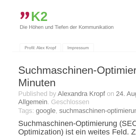
K2
Die Höhen und Tiefen der Kommunikation
Skip
to
content
Profil: Alex Kropf
Impressum
Suchmaschinen-Optimier
Minuten
Published by
Alexandra Kropf
on
24. Au
Allgemein
.
Geschlossen
Tags:
google
,
suchmaschinen-optimieru
Suchmaschinen-Optimierung (SEO
Optimization) ist ein weites Feld.