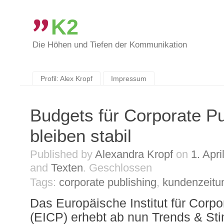
K2
Die Höhen und Tiefen der Kommunikation
Skip
to
content
Profil: Alex Kropf
Impressum
Budgets für Corporate Pu
bleiben stabil
Published by
Alexandra Kropf
on
1. Apri
and
Texten
.
Geschlossen
Tags:
corporate publishing
,
kundenzeitu
Das Europäische Institut für Corpo
(EICP) erhebt ab nun Trends & S