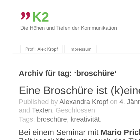
K2
Die Höhen und Tiefen der Kommunikation
Skip
to
content
Profil: Alex Kropf
Impressum
Archiv für tag: ‘broschüre’
Eine Broschüre ist (k)ei
Published by
Alexandra Kropf
on
4. Jän
and
Texten
.
Geschlossen
Tags:
broschüre
,
kreativität
.
Bei einem Seminar mit
Mario Pri