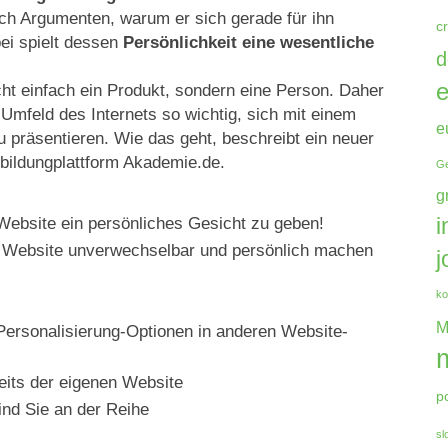
ch Argumenten, warum er sich gerade für ihn
c
bei spielt dessen
Persönlichkeit eine wesentliche
d
e
ht einfach ein Produkt, sondern eine Person. Daher
Umfeld des Internets so wichtig, sich mit einem
e
u präsentieren. Wie das geht, beschreibt ein neuer
rbildungplattform Akademie.de.
Ge
g
 Website ein persönliches Gesicht zu geben!
i
e Website unverwechselbar und persönlich machen
j
ko
M
Personalisierung-Optionen in anderen Website-
eits der eigenen Website
p
nd Sie an der Reihe
sl