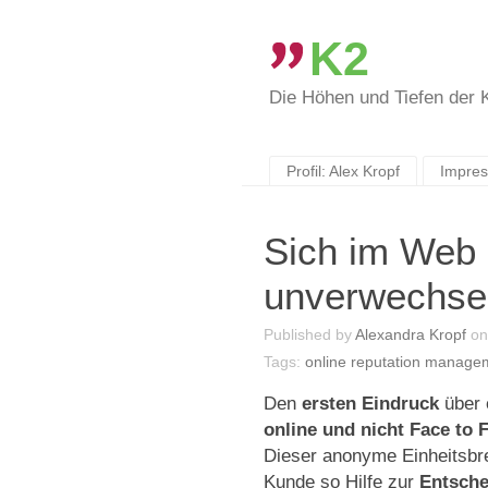
K2
Die Höhen und Tiefen der
Skip
to
content
Profil: Alex Kropf
Impre
Sich im Web 
unverwechsel
Published by
Alexandra Kropf
o
Tags:
online reputation manage
Den
ersten Eindruck
über 
online und nicht Face to 
Dieser anonyme Einheitsbrei
Kunde so Hilfe zur
Entsch