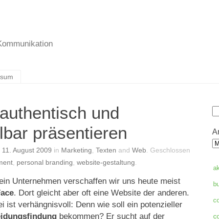
 Kommunikation
ssum
authentisch und
S
bar präsentieren
A
n
11. August 2009
in
Marketing
,
Texten
and
Web
.
Geschlossen
ment
,
personal branding
,
website-gestaltung
.
a
ein Unternehmen verschaffen wir uns heute meist
b
Face
. Dort gleicht aber oft eine Website der anderen.
c
 ist verhängnisvoll: Denn wie soll ein potenzieller
eidungsfindung
bekommen? Er sucht auf der
c