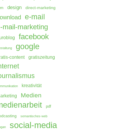
design
rm
direct-marketing
e-mail
ownload
-mail-marketing
facebook
uroblog
google
staltung
ratis-content
gratiszeitung
nternet
ournalismus
kreativität
mmunikation
Medien
arketing
medienarbeit
pdf
odcasting
semantisches-web
social-media
ogan