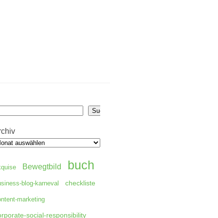
uchen
Suchen
rchiv
buch
Bewegtbild
kquise
checkliste
usiness-blog-karneval
ontent-marketing
orporate-social-responsibility