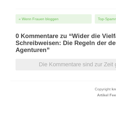
Post navigation
«
Wenn Frauen bloggen
Top-Spamm
0
Kommentare zu “Wider die Vielfa
Schreibweisen: Die Regeln der d
Agenturen”
Die Kommentare sind zur Zeit 
Copyright
kr
Artikel Fe