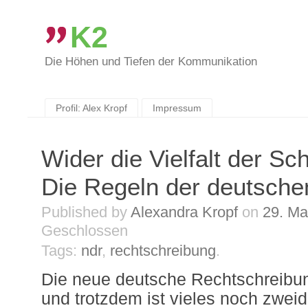
K2
Die Höhen und Tiefen der Kommunikation
Skip
to
content
Profil: Alex Kropf
Impressum
Wider die Vielfalt der Sc
Die Regeln der deutsche
Published by
Alexandra Kropf
on
29. Ma
Geschlossen
Tags:
ndr
,
rechtschreibung
.
Die neue deutsche Rechtschreibung
und trotzdem ist vieles noch zweid