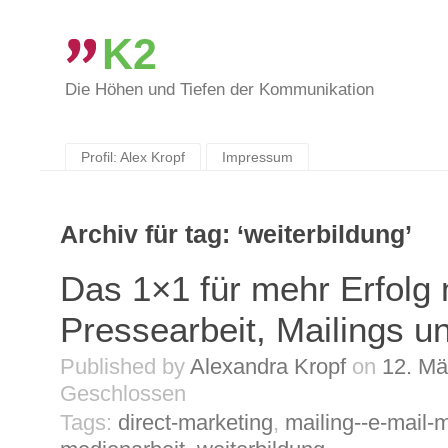
K2
Die Höhen und Tiefen der Kommunikation
Skip
to
content
Profil: Alex Kropf
Impressum
Archiv für tag: ‘weiterbildung’
Das 1×1 für mehr Erfolg 
Pressearbeit, Mailings u
Published by
Alexandra Kropf
on
12. Mä
Geschlossen
Tags:
direct-marketing
,
mailing--e-mail-