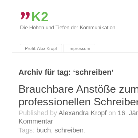
K2
Die Höhen und Tiefen der Kommunikation
Skip
to
content
Profil: Alex Kropf
Impressum
Archiv für tag: ‘schreiben’
Brauchbare Anstöße zu
professionellen Schreibe
Published by
Alexandra Kropf
on
16. Jä
Kommentar
Tags:
buch
,
schreiben
.