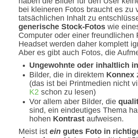
haben die Bilder für den User kei
bei kleineren Fotos braucht es zu 
tatsächlichen Inhalt zu entschlüss
generische Stock-Fotos
wie eine
Computer oder einer freundlichen
Headset werden daher komplett ign
Aber es gibt auch Fotos, die Aufm
Ungewohnte oder inhaltlich i
Bilder, die in direktem
Konnex
(das ist bei Printmedien nicht v
K2
schon zu lesen)
Vor allem aber Bilder, die
quali
sind, ein eindeutiges Thema h
hohen
Kontrast
aufweisen.
Meist ist
ein
gutes Foto in richti