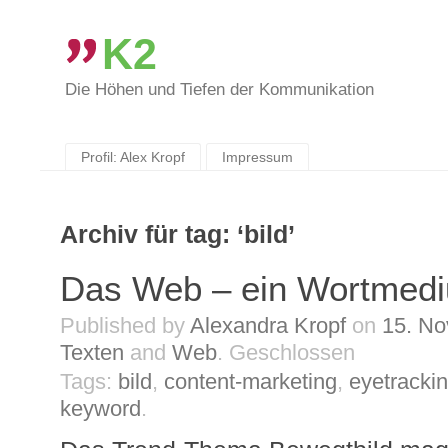
K2
Die Höhen und Tiefen der Kommunikation
Skip
to
content
Profil: Alex Kropf
Impressum
Archiv für tag: ‘bild’
Das Web – ein Wortmed
Published by
Alexandra Kropf
on
15. N
Texten
and
Web
.
Geschlossen
Tags:
bild
,
content-marketing
,
eyetracki
keyword
.