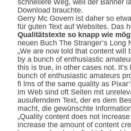
schnellere Weg, weil der Banner l
Download brauchte.
Gerry Mc Govern ist daher so etwa
für guten Text auf Websites. Das he
Qualitätstexte so knapp wie mög
neuen Buch The Stranger’s Long Ne
„We are now told that content will 
by a bunch of enthusiastic amateur
this is true, in other cases not. It’
bunch of enthusiastic amateurs pr
fi lms of the same quality as Pixar
im Web sind oft Seiten mit unrele
ausuferndem Text, der es dem Bes
macht, die gewünschte Information
„Quality content does not increase
increase the amount of content crea