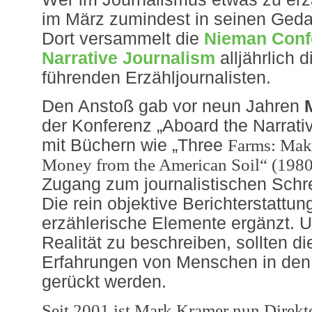
im März zumindest in seinen Ged
Dort versammelt die
Nieman Conf
Narrative Journalism
alljährlich d
führenden Erzähljournalisten.
Den Anstoß gab vor neun Jahren
der Konferenz „Aboard the Narrativ
mit Büchern wie „Three
Farms: Mak
Money from the American Soil“ (1980
Zugang zum journalistischen Schre
Die rein objektive Berichterstattu
erzählerische Elemente ergänzt. U
Realität zu beschreiben, sollten d
Erfahrungen von Menschen in den 
gerückt werden.
Seit 2001 ist Mark Kramer nun Direk