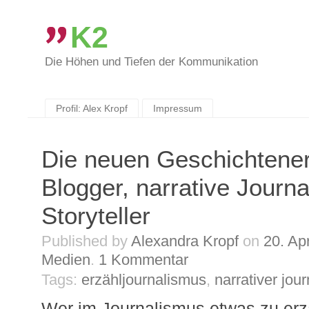
K2
Die Höhen und Tiefen der Kommunikation
Skip
to
content
Profil: Alex Kropf
Impressum
Die neuen Geschichtener
Blogger, narrative Journa
Storyteller
Published by
Alexandra Kropf
on
20. Ap
Medien
.
1
Kommentar
Tags:
erzähljournalismus
,
narrativer jou
Wer im Journalismus etwas zu erzä