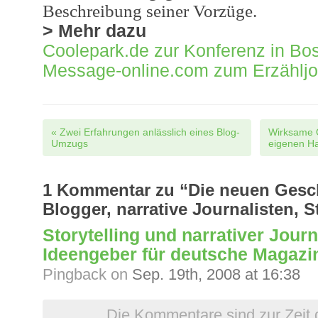
Beschreibung seiner Vorzüge.
> Mehr dazu
Coolepark.de zur Konferenz in Bo
Message-online.com zum Erzähljo
Post navigation
«
Zwei Erfahrungen anlässlich eines Blog-
Wirksame Ö
Umzugs
eigenen H
1
Kommentar zu “Die neuen Gesch
Blogger, narrative Journalisten, St
Storytelling und narrativer Jour
Ideengeber für deutsche Magazi
Pingback
on
Sep. 19th, 2008 at 16:38
Die Kommentare sind zur Zeit 