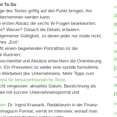
ot To Do
c
ge des Textes griffig auf den Punkt bringen. Am
d
t übernommen werden kann.
e
m ersten Absatz die sechs W-Fragen beantworten:
 Warum? Danach die Details erläutern.
e
llgemeiner Gültigkeit, zu denen jeder nur müde nickt,
hes „Exit“.
Ge
it einem begleitenden Porträtfoto ist die
g
illustriert.
i
wischentitel und Absätze erleichtern die Orientierung.
n: Ein Pressetext ist weder eine spröde formulierte,
j
ein Werbetext des Unternehmens. Mehr Tipps zum
ko
iste für benutzerfreundliche Texte
.
cht vergessen: aktuelles Datum, Bezeichnung als
M
late mit kurzem Unternehmensporträt und
p
ter
: Dr. Ingrid Krawarik, Redakteurin in der Finanz-
magazin Format, verrät im Interview, worauf man
sl