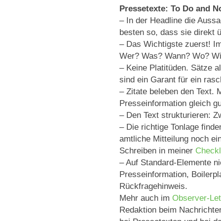
Pressetexte: To Do and N
– In der Headline die Aussa
besten so, dass sie direk
– Das Wichtigste zuerst! I
Wer? Was? Wann? Wo? Wie?
– Keine Platitüden. Sätze a
sind ein Garant für ein rasc
– Zitate beleben den Text. M
Presseinformation gleich gut 
– Den Text strukturieren: Z
– Die richtige Tonlage finde
amtliche Mitteilung noch 
Schreiben in meiner
Checkl
– Auf Standard-Elemente ni
Presseinformation, Boilerp
Rückfragehinweis.
Mehr auch im
Observer-Let
Redaktion beim Nachrichten