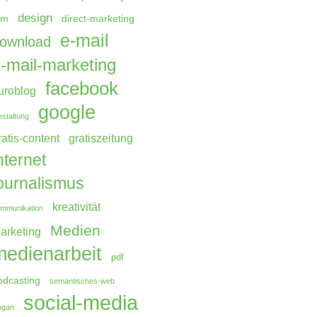
design
rm
direct-marketing
e-mail
ownload
-mail-marketing
facebook
uroblog
google
staltung
ratis-content
gratiszeitung
nternet
ournalismus
kreativität
mmunikation
Medien
arketing
medienarbeit
pdf
odcasting
semantisches-web
social-media
ogan