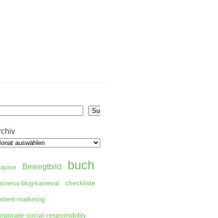
uchen
Suchen
rchiv
buch
Bewegtbild
kquise
checkliste
usiness-blog-karneval
ontent-marketing
orporate-social-responsibility