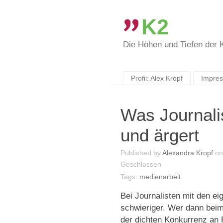
K2
Die Höhen und Tiefen der
Skip
to
content
Profil: Alex Kropf
Impre
Was Journalis
und ärgert
Published by
Alexandra Kropf
o
Geschlossen
Tags:
medienarbeit
.
Bei Journalisten mit den 
schwieriger. Wer dann beim
der dichten Konkurrenz an 