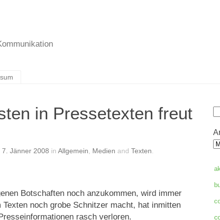
 Kommunikation
ssum
ten in Pressetexten freut
S
A
n
7. Jänner 2008
in
Allgemein
,
Medien
and
Texten
.
a
b
eigenen Botschaften noch anzukommen, wird immer
c
 Texten noch grobe Schnitzer macht, hat inmitten
Presseinformationen rasch verloren.
c