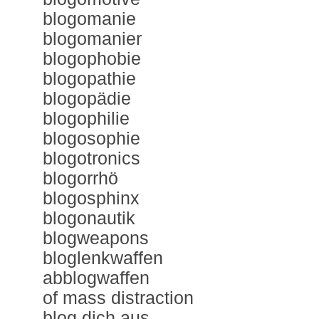
blogomanie
blogomanier
blogophobie
blogopathie
blogopädie
blogophilie
blogosophie
blogotronics
blogorrhö
blogosphinx
blogonautik
blogweapons
bloglenkwaffen
abblogwaffen
of mass distraction
blog dich aus