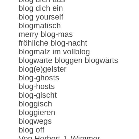
blog dich ein
blog yourself
blogmatisch
merry blog-mas
fröhliche blog-nacht
blogmalz im vollblog
blogwarte bloggen blogwärts
blog(e)geister
blog-ghosts
blog-hosts
blog-gischt
bloggisch
bloggieren
blogwegs
blog off
Von Herbert J. Wimmer