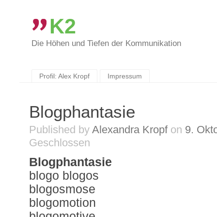
K2
Die Höhen und Tiefen der Kommunikation
Skip
to
content
Profil: Alex Kropf
Impressum
Blogphantasie
Published by
Alexandra Kropf
on
9. Okt
Geschlossen
Blogphantasie
blogo blogos
blogosmose
blogomotion
blogomotive