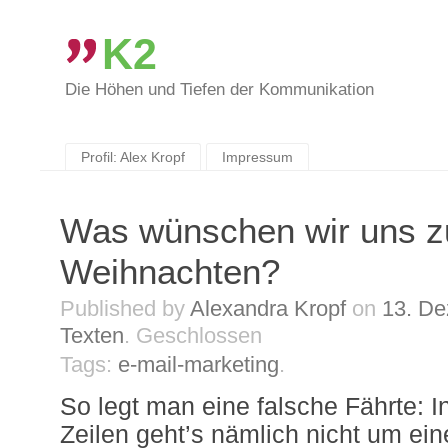
K2
Die Höhen und Tiefen der Kommunikation
Skip
to
content
Profil: Alex Kropf
Impressum
Was wünschen wir uns z
Weihnachten?
Published by
Alexandra Kropf
on
13. D
Texten
.
Geschlossen
Tags:
e-mail-marketing
.
So legt man eine falsche Fährte: 
Zeilen geht’s nämlich nicht um eine