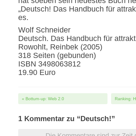
hat soeben sein neuestes Buch he
„Deutsch! Das Handbuch für attrakt
es.
Wolf Schneider
Deutsch. Das Handbuch für attrakt
Rowohlt, Reinbek (2005)
318 Seiten (gebunden)
ISBN 3498063812
19.90 Euro
Post navigation
«
Bottum-up: Web 2.0
Ranking: H
1
Kommentar zu “Deutsch!”
Die Kommentare sind zur Zeit 