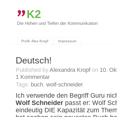
K2
Die Höhen und Tiefen der Kommunikation
Skip
to
content
Profil: Alex Kropf
Impressum
Deutsch!
Published by
Alexandra Kropf
on
10. Ok
1
Kommentar
Tags:
buch
,
wolf-schneider
.
Ich verwende den Begriff Guru nich
Wolf Schneider
passt er: Wolf Sch
eindeutig DIE Kapazität zum The