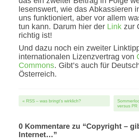
das ein zweiter Beitrag in Folge we
lesenswert, wie das Abkassieren 
uns funktioniert, aber vor allem 
tun kann. Darum hier der
Link
zur 
richtig ist!
Und dazu noch ein zweiter Linktip
internationalen Lizenzvertrag von
Commons
. Gibt’s auch für Deutsc
Österreich.
Post navigation
«
RSS – was bringt’s wirklich?
Sommerloc
versus PR
0
Kommentare zu “Copyright – gib
Internet…”