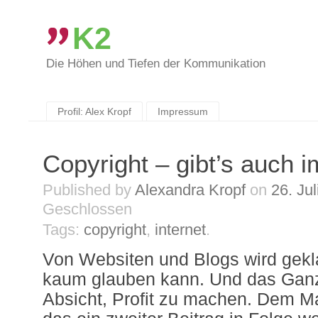
K2
Die Höhen und Tiefen der Kommunikation
Skip
to
content
Profil: Alex Kropf
Impressum
Copyright – gibt’s auch 
Published by
Alexandra Kropf
on
26. Ju
Geschlossen
Tags:
copyright
,
internet
.
Von Websiten und Blogs wird gekl
kaum glauben kann. Und das Ganze
Absicht, Profit zu machen. Dem Ma