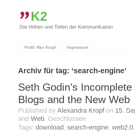
K2
Die Höhen und Tiefen der Kommunikation
Skip
to
content
Profil: Alex Kropf
Impressum
Archiv für tag: ‘search-engine’
Seth Godin’s Incomplete
Blogs and the New Web
Published by
Alexandra Kropf
on
15. Se
and
Web
.
Geschlossen
Tags:
download
,
search-engine
,
web2.0
.