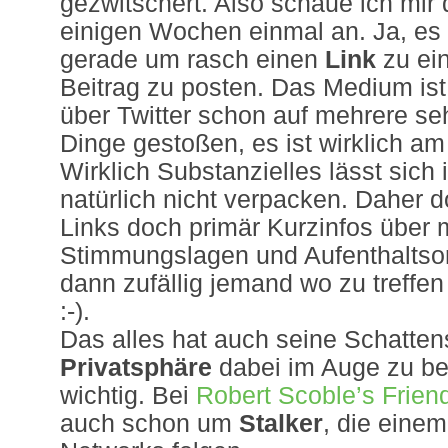
gezwitschert. Also schaue ich mir 
einigen Wochen einmal an
. Ja, es
gerade um rasch einen
Link
zu ei
Beitrag zu posten. Das Medium ist 
über Twitter schon auf mehrere se
Dinge gestoßen, es ist wirklich am 
Wirklich Substanzielles lässt sich
natürlich nicht verpacken. Daher 
Links doch primär Kurzinfos übe
Stimmungslagen und Aufenthaltsor
dann zufällig jemand wo zu treffen
:-).
Das alles hat auch seine Schatten
Privatsphäre
dabei im Auge zu beh
wichtig. Bei
Robert Scoble’s Frie
auch schon um
Stalker
, die einem