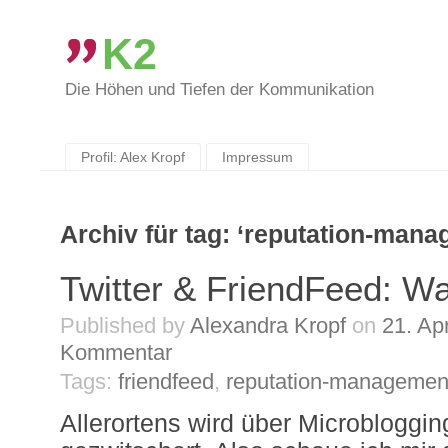
K2
Die Höhen und Tiefen der Kommunikation
Skip
to
content
Profil: Alex Kropf
Impressum
Archiv für tag: ‘reputation-man
Twitter & FriendFeed: Wa
Published by
Alexandra Kropf
on
21. Ap
Kommentar
Tags:
friendfeed
,
reputation-managemen
Allerortens wird über Microbloggin