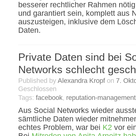
besserer rechtlicher Rahmen nöti
und garantiert sein, komplett aus
auszusteigen, inklusive dem Lösc
Daten.
Private Daten sind bei So
Networks schlecht gesch
Published by
Alexandra Kropf
on
7. Okt
Geschlossen
Tags:
facebook
,
reputation-management
Aus Social Networks wieder ausst
sämtliche Daten wieder mitnehmen,
echtes Problem, war bei
K2
vor ein
Bei
Mitreden von Anita Arneitz ha