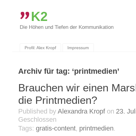
K2
Die Höhen und Tiefen der Kommunikation
Skip
to
content
Profil: Alex Kropf
Impressum
Archiv für tag: ‘printmedien’
Brauchen wir einen Marsh
die Printmedien?
Published by
Alexandra Kropf
on
23. Ju
Geschlossen
Tags:
gratis-content
,
printmedien
.