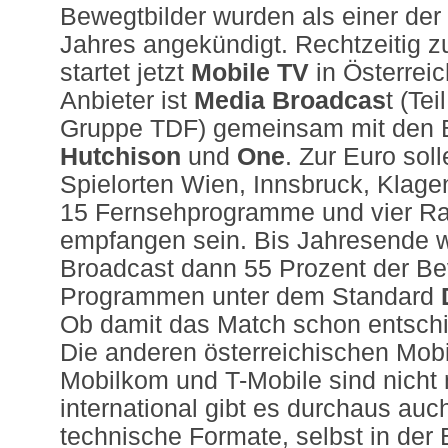
Bewegtbilder wurden als einer der
Jahres angekündigt. Rechtzeitig z
startet jetzt
Mobile TV
in Österreic
Anbieter ist
Media Broadcas
t (Te
Gruppe TDF) gemeinsam mit den B
Hutchison
und
One
. Zur Euro soll
Spielorten Wien, Innsbruck, Klage
15 Fernsehprogramme und vier Ra
empfangen sein. Bis Jahresende w
Broadcast dann 55 Prozent der Be
Programmen unter dem Standard
Ob damit das Match schon entschied
Die anderen österreichischen Mobi
Mobilkom und T-Mobile sind nicht 
international gibt es durchaus auc
technische Formate, selbst in der 