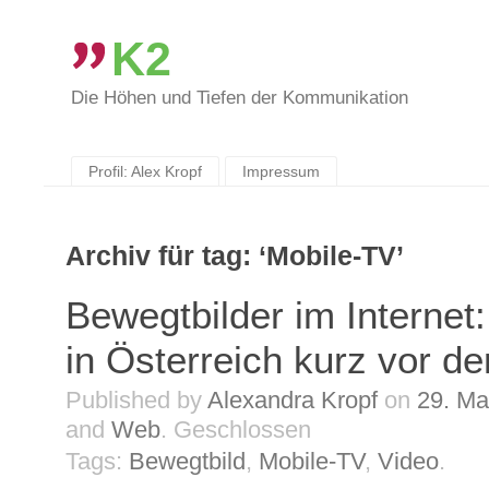
K2
Die Höhen und Tiefen der Kommunikation
Skip
to
content
Profil: Alex Kropf
Impressum
Archiv für tag: ‘Mobile-TV’
Bewegtbilder im Internet
in Österreich kurz vor de
Published by
Alexandra Kropf
on
29. Ma
and
Web
.
Geschlossen
Tags:
Bewegtbild
,
Mobile-TV
,
Video
.