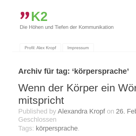
K2
Die Höhen und Tiefen der Kommunikation
Skip
to
content
Profil: Alex Kropf
Impressum
Archiv für tag: ‘körpersprache’
Wenn der Körper ein Wö
mitspricht
Published by
Alexandra Kropf
on
26. Fe
Geschlossen
Tags:
körpersprache
.