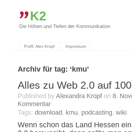
K2
Die Höhen und Tiefen der Kommunikation
Skip
to
content
Profil: Alex Kropf
Impressum
Archiv für tag: ‘kmu’
Alles zu Web 2.0 auf 100
Published by
Alexandra Kropf
on
8. No
Kommentar
Tags:
download
,
kmu
,
podcasting
,
wiki
.
Wenn schon das Land Hessen ein