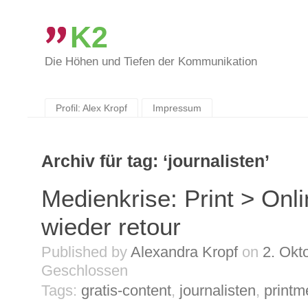
K2
Die Höhen und Tiefen der Kommunikation
Skip
to
content
Profil: Alex Kropf
Impressum
Archiv für tag: ‘journalisten’
Medienkrise: Print > Onl
wieder retour
Published by
Alexandra Kropf
on
2. Okt
Geschlossen
Tags:
gratis-content
,
journalisten
,
printm