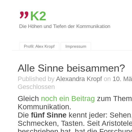
K2
Die Höhen und Tiefen der Kommunikation
Skip
to
content
Profil: Alex Kropf
Impressum
Alle Sinne beisammen?
Published by
Alexandra Kropf
on
10. Mä
Geschlossen
Gleich
noch ein Beitrag
zum Thema
Kommunikation.
Die
fünf Sinne
kennt jeder: Sehen
Schmecken, Tasten. Seit Aristotele
beschrieben hat, hat die Forschun