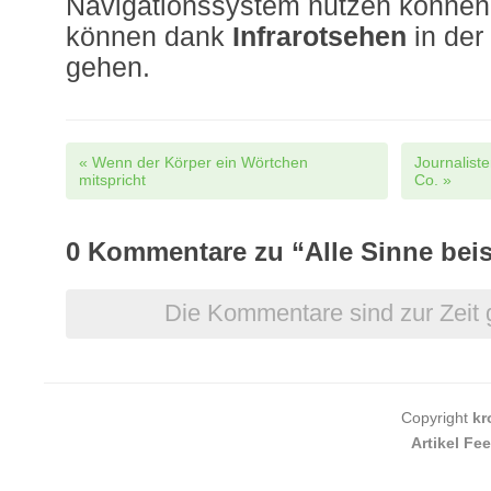
Navigationssystem nutzen können
können dank
Infrarotsehen
in der
gehen.
Post navigation
«
Wenn der Körper ein Wörtchen
Journalist
mitspricht
Co.
»
0
Kommentare zu “Alle Sinne be
Die Kommentare sind zur Zeit 
Copyright
kr
Artikel Fe