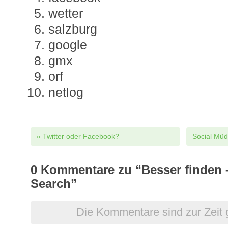
wetter
salzburg
google
gmx
orf
netlog
Post navigation
«
Twitter oder Facebook?
Social Mü
0
Kommentare zu “Besser finden 
Search”
Die Kommentare sind zur Zeit 