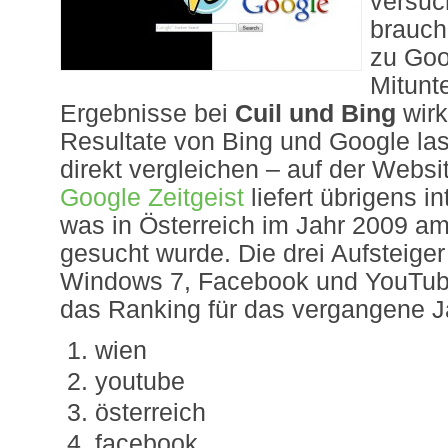
versuc
brauch
zu Goo
Mitunte
Ergebnisse bei
Cuil und Bing
wirk
Resultate von Bing und Google la
direkt vergleichen – auf der Webs
Google Zeitgeist
liefert übrigens i
was in Österreich im Jahr 2009 am
gesucht wurde. Die drei Aufsteiger
Windows 7, Facebook und YouTube
das Ranking für das vergangene Ja
wien
youtube
österreich
facebook