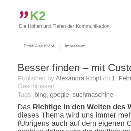
K2
Die Höhen und Tiefen der Kommunikation
Skip
to
content
Profil: Alex Kropf
Impressum
Besser finden – mit Cus
Published by
Alexandra Kropf
on
1. Feb
Geschlossen
Tags:
bing
,
google
,
suchmaschine
.
Das
Richtige in den Weiten des 
dieses Thema wird uns immer meh
(Übrigens auch auf dem eigenen C