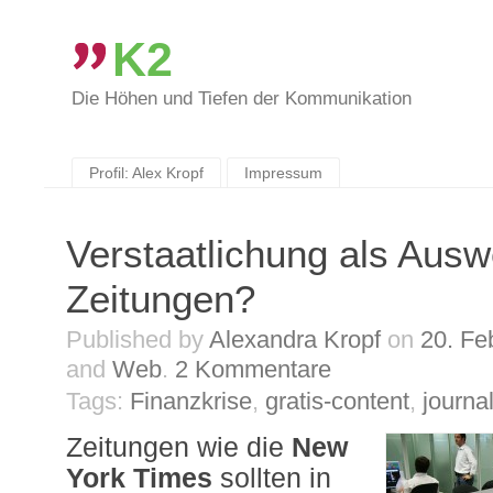
K2
Die Höhen und Tiefen der Kommunikation
Skip
to
content
Profil: Alex Kropf
Impressum
Verstaatlichung als Ausw
Zeitungen?
Published by
Alexandra Kropf
on
20. Fe
and
Web
.
2
Kommentare
Tags:
Finanzkrise
,
gratis-content
,
journa
Zeitungen wie die
New
York Times
sollten in