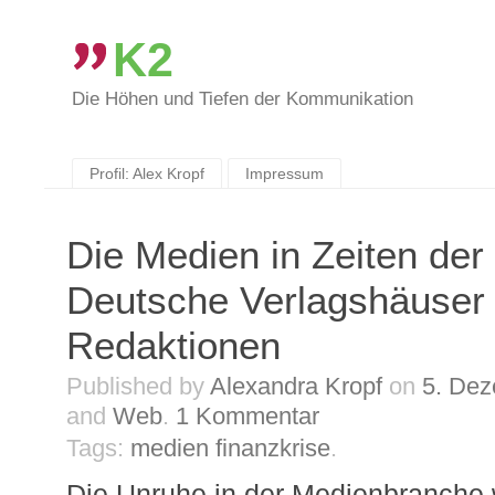
K2
Die Höhen und Tiefen der Kommunikation
Skip
to
content
Profil: Alex Kropf
Impressum
Die Medien in Zeiten der
Deutsche Verlagshäuser z
Redaktionen
Published by
Alexandra Kropf
on
5. De
and
Web
.
1
Kommentar
Tags:
medien finanzkrise
.
Die Unruhe in der Medienbranche 