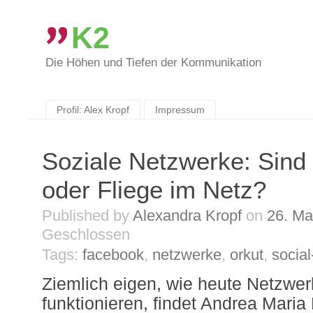
K2
Die Höhen und Tiefen der Kommunikation
Skip
to
content
Profil: Alex Kropf
Impressum
Soziale Netzwerke: Sind
oder Fliege im Netz?
Published by
Alexandra Kropf
on
26. Ma
Geschlossen
Tags:
facebook
,
netzwerke
,
orkut
,
socia
Ziemlich eigen, wie heute Netzwe
funktionieren, findet Andrea Maria 