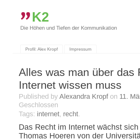
K2
Die Höhen und Tiefen der Kommunikation
Skip
to
content
Profil: Alex Kropf
Impressum
Alles was man über das 
Internet wissen muss
Published by
Alexandra Kropf
on
11. Mä
Geschlossen
Tags:
internet
,
recht
.
Das Recht im Internet wächst sich 
Thomas Hoeren von der Universitä