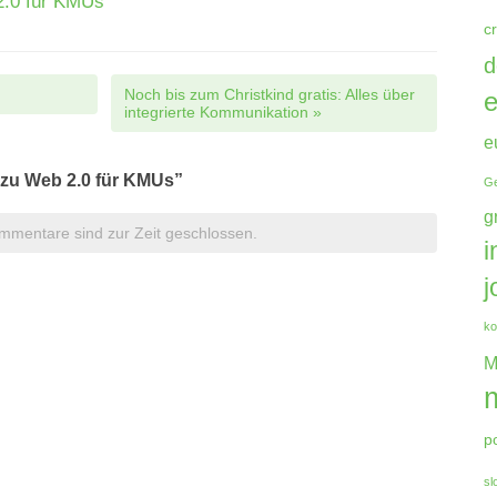
.0 für KMUs
c
d
gation
Noch bis zum Christkind gratis: Alles über
e
integrierte Kommunikation
»
e
zu Web 2.0 für KMUs”
Ge
g
mmentare sind zur Zeit geschlossen.
i
j
ko
M
p
sl