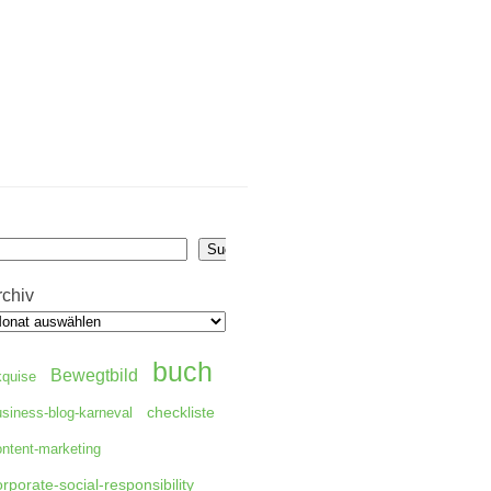
uchen
Suchen
rchiv
buch
Bewegtbild
kquise
checkliste
usiness-blog-karneval
ontent-marketing
orporate-social-responsibility