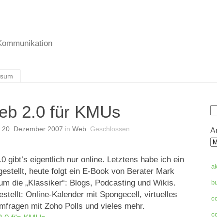
 Kommunikation
ssum
eb 2.0 für KMUs
S
n
20. Dezember 2007
in
Web
.
Geschlossen
A
 gibt’s eigentlich nur online. Letztens habe ich ein
a
estellt, heute folgt ein E-Book von Berater Mark
um die „Klassiker“: Blogs, Podcasting und Wikis.
b
ellt: Online-Kalender mit Spongecell, virtuelles
c
Umfragen mit Zoho Polls und vieles mehr.
c