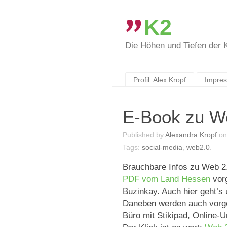
K2
Die Höhen und Tiefen der
Skip
to
content
Profil: Alex Kropf
Impre
E-Book zu W
Published by
Alexandra Kropf
o
Tags:
social-media
,
web2.0
.
Brauchbare Infos zu Web 2.0
PDF vom Land Hessen
vorg
Buzinkay. Auch hier geht’s 
Daneben werden auch vorgest
Büro mit Stikipad, Online-