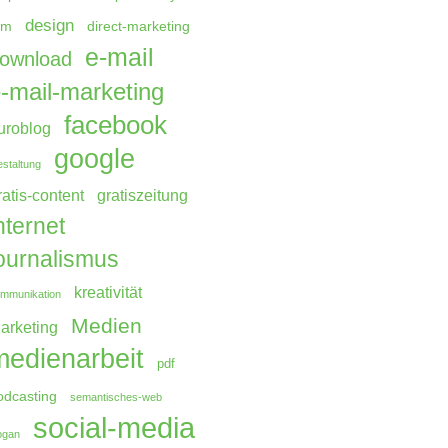
design
rm
direct-marketing
e-mail
ownload
-mail-marketing
facebook
uroblog
google
staltung
ratis-content
gratiszeitung
nternet
ournalismus
kreativität
mmunikation
Medien
arketing
medienarbeit
pdf
odcasting
semantisches-web
social-media
ogan