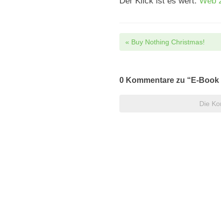
Der Klick ist es wert:
Web 2
Post navi
«
Buy Nothing Christmas!
0
Kommentare zu “E-Book 
Die Ko