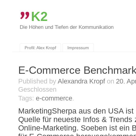
K2
Die Höhen und Tiefen der Kommunikation
Skip
to
content
Profil: Alex Kropf
Impressum
E-Commerce Benchmar
Published by
Alexandra Kropf
on
20. Ap
Geschlossen
Tags:
e-commerce
.
MarketingSherpa aus den USA ist e
Quelle für neueste Infos & Trend
Online-Marketing. Soeben ist ein