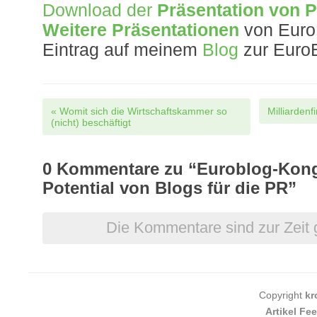
Download der
Präsentation von P
Weitere Präsentationen
von Euro
Eintrag auf meinem
Blog
zur EuroB
Post navigation
«
Womit sich die Wirtschaftskammer so
Milliarden
(nicht) beschäftigt
0
Kommentare zu “Euroblog-Kong
Potential von Blogs für die PR”
Die Kommentare sind zur Zeit 
Copyright
kr
Artikel Fe