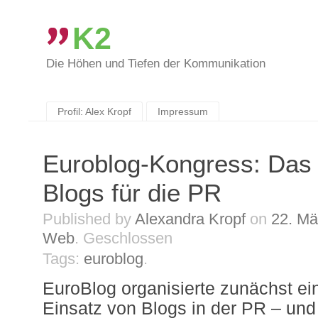
K2
Die Höhen und Tiefen der Kommunikation
Skip
to
content
Profil: Alex Kropf
Impressum
Euroblog-Kongress: Das 
Blogs für die PR
Published by
Alexandra Kropf
on
22. Mä
Web
.
Geschlossen
Tags:
euroblog
.
EuroBlog organisierte zunächst e
Einsatz von Blogs in der PR – und 