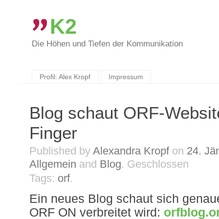
K2
Die Höhen und Tiefen der Kommunikation
Skip
to
content
Profil: Alex Kropf
Impressum
Blog schaut ORF-Website
Finger
Published by
Alexandra Kropf
on
24. Jä
Allgemein
and
Blog
.
Geschlossen
Tags:
orf
.
Ein neues Blog schaut sich genau
ORF ON verbreitet wird:
orfblog.o